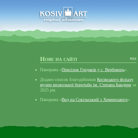
Косів, Гуцульщина, Карпати
Нове на сайті
RSS
Панорама «
Присілок Гордаків у с. Вербовець
».
Додано список благодійників
Косівського філіалу
музею визвольної боротьби ім. Степана Бандери
за
2025 рік.
Панорама «
Вид на Сокільський з Хоминського
».