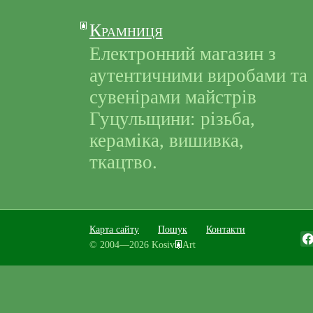
Крамниця
Електронний магазин з
аутентичними виробами та
сувенірами майстрів
Гуцульщини: різьба,
кераміка, вишивка,
ткацтво.
Карта сайту
Пошук
Контакти
© 2004—2026 Kosiv
Art