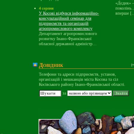
«Дєдик» 
поколінь
4 серпня
У Косові відбувся інформаційно-
вперше [
консультаційний семінар для
підприємств та організацій
агропромислового комплексу
Департамент агропромислового
розвитку Івано-Франківської
обласної державної адміністр…
Довідник
[+
Телефони та адреси підприємств, установ,
організацій і мешканців міста Косова та сіл
Косівського району Івано-Франківської області.
за