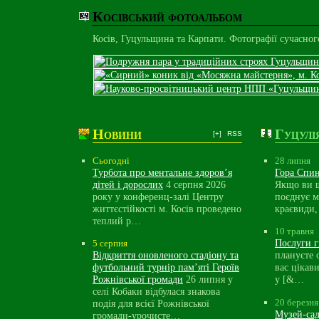
Косівський фотоальбом
Косів, Гуцульщина та Карпати. Фотографії сучасног
Новини
Гуцулі
[+]
RSS
Сьогодні
28 липня
Турбота про ментальне здоров’я
Гора Спин
дітей і дорослих
4 серпня 2026
Якщо ви ш
року у конференц-залі Центру
поєднує м
життєстійкості м. Косів проведено
краєвиди
теплий р…
10 травня
Послуги г
5 серпня
Відкриття оновленого стадіону та
плануєте 
футбольний турнір пам’яті Героїв
вас цікав
Рожнівської громади
26 липня у
у [&…
селі Кобаки відбулася знакова
20 березня
подія для всієї Рожнівської
Музей-сад
громади-урочисте…