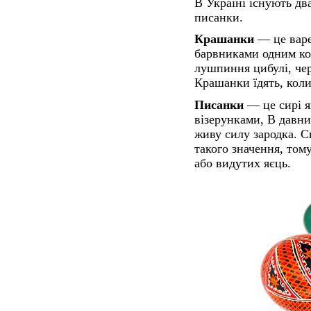
В Україні існують дв
писанки.
Крашанки
— це варе
барвниками одним ко
лушпиння цибулі, че
Крашанки їдять, коли 
Писанки
— це сирі я
візерунками, В давн
живу силу зародка. 
такого значення, том
або видутих яєць.