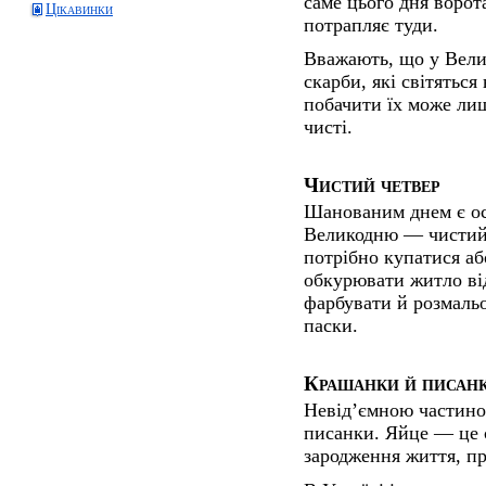
саме цього дня ворота
Цікавинки
потрапляє туди.
Вважають, що у Вели
скарби, які світяться
побачити їх може ли
чисті.
Чистий четвер
Шанованим днем є ос
Великодню — чистий,
потрібно купатися аб
обкурювати житло від
фарбувати й розмальо
паски.
Крашанки й писан
Невід’ємною частино
писанки. Яйце — це 
зародження життя, пр