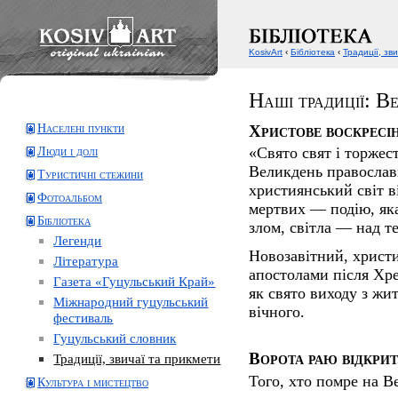
KosivArt
‹
Бібліотека
‹
Традиції, зв
Наші традиції: В
Населені пункти
Христове воскресі
«Свято свят і торжес
Люди і долі
Великдень православ
Туристичні стежини
християнський світ в
Фотоальбом
мертвих — подію, як
Бібліотека
злом, світла — над т
Легенди
Новозавітний, христ
Література
апостолами після Хре
Газета «Гуцульський Край»
як свято виходу з жи
Міжнародний гуцульський
вічного.
фестиваль
Гуцульський словник
Ворота раю відкрит
Традиції, звичаї та прикмети
Того, хто помре на 
Культура і мистецтво