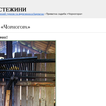
ений туризм та відпочинок в Карпатах
‹ Приватна садиба «Чорногора»
 «Чорногора»
ачне!