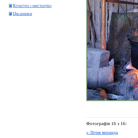
Культура і мистецтво
Цікавинки
Фотографія 16 з 16:
Літня веранда
«