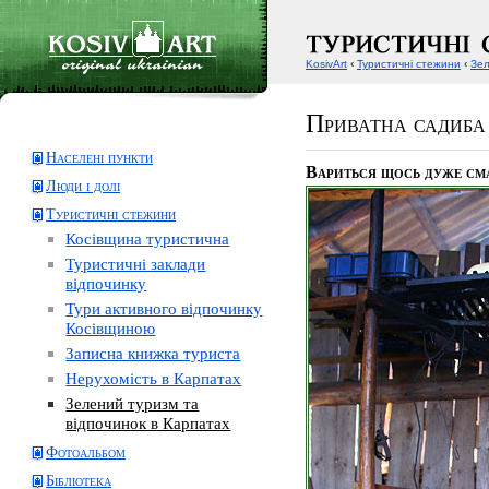
KosivArt
‹
Туристичні стежини
‹
Зел
Приватна садиба
Населені пункти
Вариться щось дуже см
Люди і долі
Туристичні стежини
Косівщина туристична
Туристичні заклади
відпочинку
Тури активного відпочинку
Косівщиною
Записна книжка туриста
Нерухомість в Карпатах
Зелений туризм та
відпочинок в Карпатах
Фотоальбом
Бібліотека