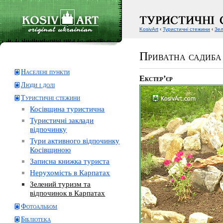
KosivArt
‹
Туристичні стежини
‹
Зел
Приватна садиб
Населені пункти
Екстер’єр
Люди і долі
Туристичні стежини
Косівщина туристична
Туристичні заклади
відпочинку
Тури активного відпочинку
Косівщиною
Записна книжка туриста
Нерухомість в Карпатах
Зелений туризм та
відпочинок в Карпатах
Фотоальбом
Бібліотека