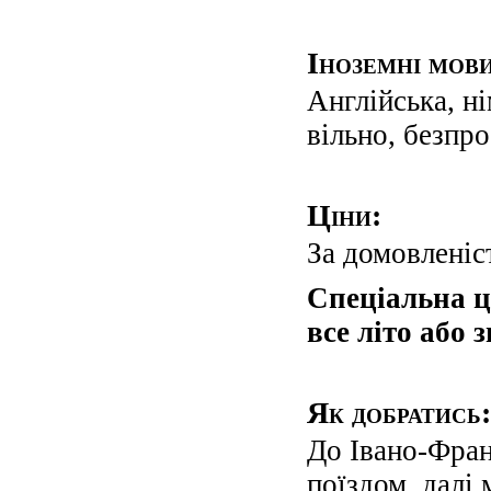
Іноземні мов
Англійська, н
вільно, безпр
Ціни:
За домовленіс
Спеціальна ц
все літо або з
Як добратись:
До Івано-Фран
поїздом, далі