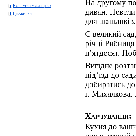
На другому по
Культура і мистецтво
диван. Невели
Цікавинки
для шашликів.
Є великий сад,
річці Рибниц
п’ятдесят. По
Вигідне розта
під’їзд до са
добиратись до
г. Михалкова.
Харчування:
Кухня до ваши
продуктовий м