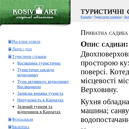
KosivArt
‹
Туристичні стежини
‹
Зел
Приватна садиба
Населені пункти
Опис садиби:
Люди і долі
Двохповерхови
Туристичні стежини
просторою ку
Косівщина туристична
Туристичні заклади
поверсі. Коте
відпочинку
місцевості міс
Тури активного відпочинку
Косівщиною
Верховину.
Записна книжка туриста
Кухня обладна
Нерухомість в Карпатах
Зелений туризм та
машина; санву
відпочинок в Карпатах
водопостачанн
Фотоальбом
Бібліотека