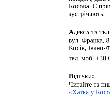
Косова. Є пря
зустрічають.
Адреса та те
вул. Франка, 8
Косів, Івано-Ф
тел. моб. +38
Відгуки:
Читайте та п
«Хатка у Косо