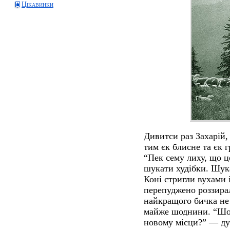
Цікавинки
Дивитси раз Захарій, 
тим єк блисне та єк 
“Пек сему лиху, що це
шукати худібки. Шука
Коні стригли вухами і
перепуджено роззирал
найкращого бичка не
майже шоднини. “Шо ц
новому місци?” — дум