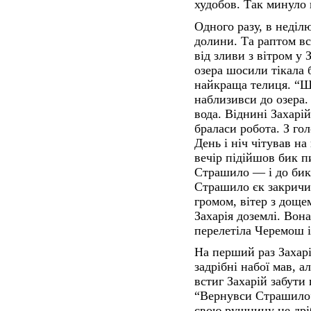
худобов. Так минуло 
Одного разу, в неділю
долини. Та раптом вс
від зливи з вітром у 
озера шосили тікала 
найкраща телиця. “Шо
наблизивси до озера
вода. Віднині Захарій
браласи робота. З го
День і ніч чітував на
вечір підійшов бик п
Страшило — і до бика
Страшило єк закричи
громом, вітер з доще
Захарія доземлі. Вон
перелетіла Черемош і 
На перший раз Захар
задрібні набої мав, а
встиг Захарій забути
“Вернувси Страшило”
свою рушницу не дрі