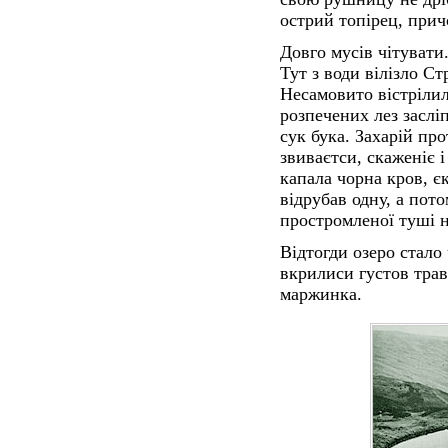
острий топірец, причє
Довго мусів чітувати.
Тут з води вілізло Ст
Несамовито вістрілил
розпечених лез заслі
сук бука. Захарій про
звиваєтси, скаженіє і
капала чорна кров, є
відрубав одну, а пот
простромленої туші н
Відтогди озеро стало
вкрилиси густов трав
маржинка.