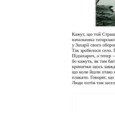
Кажут, що той Страш
начальника татарської
у Захарії свого оборо
Так зробилоси село. 
Підзахарич, а тепер —
бо кажуть, як там баг
кринички щось завжд
що коли йшли отако в
плакати. Говорят, що т
Люди потім там засели