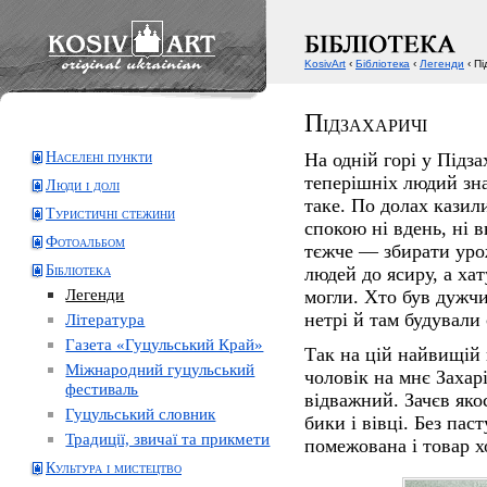
KosivArt
‹
Бібліотека
‹
Легенди
‹ Пі
Підзахаричі
Населені пункти
На одній горі у Підз
теперішніх людий зна
Люди і долі
таке. По долах казил
Туристичні стежини
спокою ні вдень, ні в
Фотоальбом
тєжче — збирати урож
Бібліотека
людей до ясиру, а ха
Легенди
могли. Хто був дужчий
нетрі й там будували 
Література
Газета «Гуцульський Край»
Так на цій найвищій г
Міжнародний гуцульський
чоловік на мнє Захар
фестиваль
відважний. Зачєв якос
Гуцульський словник
бики і вівці. Без пас
Традиції, звичаї та прикмети
помежована і товар х
Культура і мистецтво