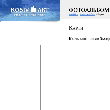
KosivArt
‹
Фотоальбом
‹ Карти
Карти
Карта автошляхів Захід