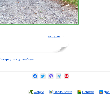
наступна
→
Повернутись до альбому
Форум
Оголошення
Новини
Дов