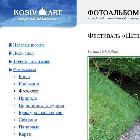
KosivArt
‹
Фотоальбом
‹
Фольклор
Фестиваль «Шеш
Населені пункти
Роман ПеЧИЖак
Люди і долі
Туристичні стежини
Фотоальбом
Косів
Косівчани
Фольклор
Природа
Відпочинок та туризм
Культура і мистецтво
Світлини
Панорами
Карти