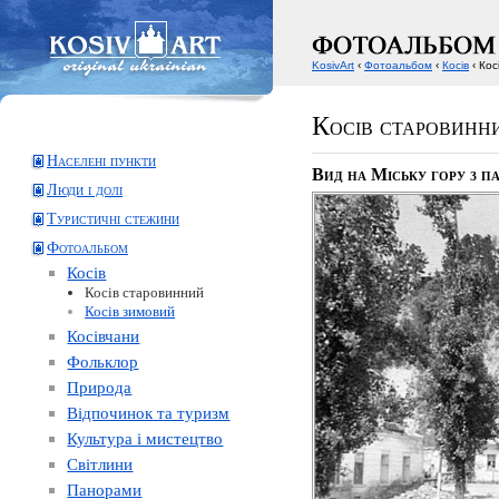
KosivArt
‹
Фотоальбом
‹
Косів
‹ Кос
Косів старовинн
Населені пункти
Вид на Міську гору з п
Люди і долі
Туристичні стежини
Фотоальбом
Косів
Косів старовинний
Косів зимовий
Косівчани
Фольклор
Природа
Відпочинок та туризм
Культура і мистецтво
Світлини
Панорами