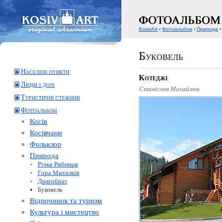
KosivArt
‹
Фотоальбом
‹
Природа
‹
Буковель
Населені пункти
Котеджі
Люди і долі
Станіслав Михайлюк
Туристичні стежини
Фотоальбом
Косів
Косівчани
Фольклор
Природа
Річка Рибниця
Гора Михалків
Драгобрат
Буковель
Відпочинок та туризм
Культура і мистецтво