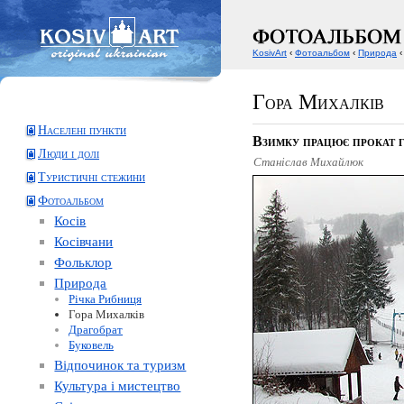
KosivArt
‹
Фотоальбом
‹
Природа
‹
Гора Михалків
Населені пункти
Взимку працює прокат 
Люди і долі
Станіслав Михайлюк
Туристичні стежини
Фотоальбом
Косів
Косівчани
Фольклор
Природа
Річка Рибниця
Гора Михалків
Драгобрат
Буковель
Відпочинок та туризм
Культура і мистецтво