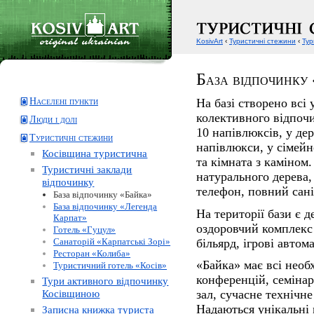
KosivArt
‹
Туристичні стежини
‹
Тур
База відпочинку
Населені пункти
На базі створено всі 
колективного відпочи
Люди і долі
10 напівлюксів, у де
Туристичні стежини
напівлюкси, у сімейн
Косівщина туристична
та кімната з каміном
Туристичні заклади
натурального дерева,
відпочинку
телефон, повний сані
База відпочинку «Байка»
База відпочинку «Легенда
На території бази є д
Карпат»
оздоровчий комплекс 
Готель «Гуцул»
більярд, ігрові автом
Санаторій «Карпатські Зорі»
Ресторан «Колиба»
«Байка» має всі необ
Туристичний готель «Косів»
конференцій, семінар
Тури активного відпочинку
Косівщиною
зал, сучасне технічне
Надаються унікальні
Записна книжка туриста