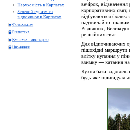
вечірок, відзначення
Нерухомість в Карпатах
корпоративних свят, 
Зелений туризм та
відбуваються фолькло
відпочинок в Карпатах
надзвичайно цікавим
Фотоальбом
Різдвяних, Великодні
Бібліотека
релігійних свят.
Культура і мистецтво
Для відпочиваючих ор
Цікавинки
пішохідні маршрути 
влітку купання у пін
взимку — катання на
Кухня бази задоволь
будь-яке індивідуаль