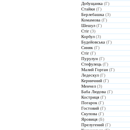
Добущанка
(Г)
Стайки
(Г)
Берлебашка
(З)
Комамова
(Г)
Шешул
(Г)
Стіг
(З)
Корбул
(З)
Будейовська
(Г)
Синяк
(Г)
Стіг
(Г)
Пурулун
(Г)
Стефулець
(Г)
Малий Горган
(Г)
Ледескул
(Г)
Керничний
(Г)
Менчел
(З)
Баба Людова
(Г)
Костриця
(Г)
Погарок
(Г)
Гостовий
(Г)
Скупова
(Г)
Яровиця
(Б)
Прелугений
(Г)