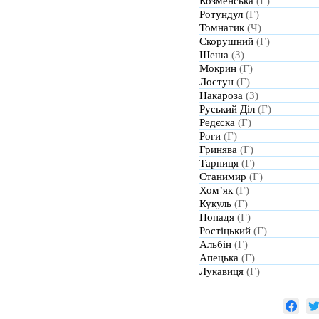
Козменська
(Г)
Ротундул
(Г)
Томнатик
(Ч)
Скорушний
(Г)
Шеша
(З)
Мокрин
(Г)
Лостун
(Г)
Накароза
(З)
Руський Діл
(Г)
Редєска
(Г)
Роги
(Г)
Гринява
(Г)
Тарниця
(Г)
Станимир
(Г)
Хом’як
(Г)
Кукуль
(Г)
Попадя
(Г)
Ростіцький
(Г)
Альбін
(Г)
Апецька
(Г)
Лукавиця
(Г)