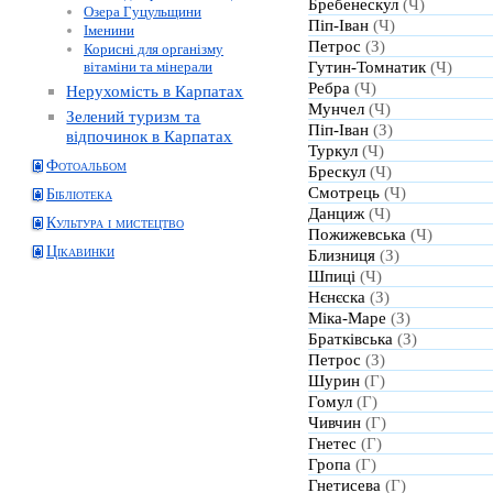
Бребенескул
(Ч)
Озера Гуцульщини
Піп-Іван
(Ч)
Іменини
Петрос
(З)
Корисні для організму
Гутин-Томнатик
(Ч)
вітаміни та мінерали
Ребра
(Ч)
Нерухомість в Карпатах
Мунчел
(Ч)
Зелений туризм та
Піп-Іван
(З)
відпочинок в Карпатах
Туркул
(Ч)
Фотоальбом
Брескул
(Ч)
Смотрець
(Ч)
Бібліотека
Данциж
(Ч)
Культура і мистецтво
Пожижевська
(Ч)
Цікавинки
Близниця
(З)
Шпиці
(Ч)
Нєнєска
(З)
Міка-Маре
(З)
Братківська
(З)
Петрос
(З)
Шурин
(Г)
Гомул
(Г)
Чивчин
(Г)
Гнетес
(Г)
Гропа
(Г)
Гнетисева
(Г)