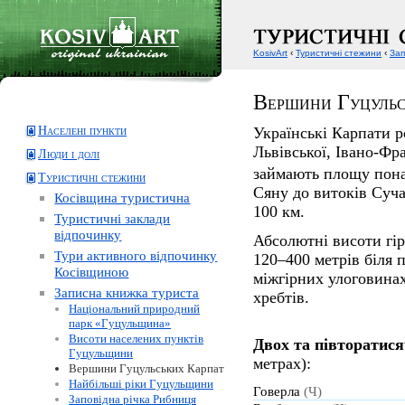
KosivArt
‹
Туристичні стежини
‹
Зап
Вершини Гуцульс
Населені пункти
Українські Карпати р
Львівської, Івано-Фра
Люди і долі
займають площу пона
Туристичні стежини
Сяну до витоків Суч
Косівщина туристична
100 км.
Туристичні заклади
відпочинку
Абсолютні висоти гір
Тури активного відпочинку
120–400 метрів біля п
Косівщиною
міжгірних улоговина
Записна книжка туриста
хребтів.
Національний природний
парк «Гуцульщина»
Висоти населених пунктів
Двох та півторатис
Гуцульщини
метрах):
Вершини Гуцульських Карпат
Найбільші ріки Гуцульщини
Говерла
(Ч)
Заповідна річка Рибниця