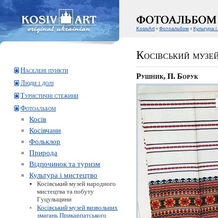
KosivArt
‹
Фотоальбом
‹
Культура і
Косівський музе
Населені пункти
Рушник, П. Борук
Люди і долі
Туристичні стежини
Фотоальбом
Косів
Косівчани
Фольклор
Природа
Відпочинок та туризм
Культура і мистецтво
Косівський музей народного
мистецтва та побуту
Гуцульщини
Косівський музей визвольних
змагань Прикарпатського