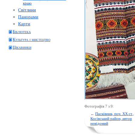
краю
Світлини
Панорами
Карти
Бібліотека
Культура і мистецтво
Цікавинки
Фотографія 7 з 9:
←
Пасківник, поч. ХХ ст.,
Косівський район, автор
невідомий