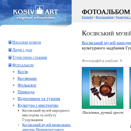
KosivArt
‹
Фотоальбом
‹
Культура і
Косівський музе
Населені пункти
Косівський музей народн
культурного надбання Гуц
Люди і долі
Туристичні стежини
Фотографій в альбомі: 9
Фотоальбом
Косів
Косівчани
Фольклор
Природа
Відпочинок та туризм
Культура і мистецтво
Косівський музей народного
Пасківник, ручний хрест
мистецтва та побуту
Гуцульщини
Косівський музей визвольних
змагань Прикарпатського