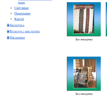
краю
Світлини
Панорами
Карти
Бібліотека
Культура і мистецтво
Цікавинки
Зал ткацтва
Зал ткацтва