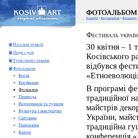
KosivArt
‹
Фотоальбом
‹
Фольклор
Фестиваль україн
Населені пункти
30 квiтня – 1 
Люди і долі
Косівського р
Туристичні стежини
відбувся фест
Фотоальбом
«Етноеволюці
Косів
Косівчани
В програмі ф
Фольклор
традиційної н
Природа
Відпочинок та туризм
майстрів деко
Культура і мистецтво
України, майс
Світлини
традиційна гу
Панорами
Карти
конференція «