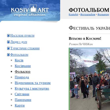
KosivArt
‹
Фотоальбом
‹
Фольклор
Фестиваль україн
Населені пункти
Вітаємо в Космачі!
Люди і долі
Роман ПеЧИЖак
Туристичні стежини
Фотоальбом
Косів
Косівчани
Фольклор
Природа
Відпочинок та туризм
Культура і мистецтво
Світлини
Панорами
Карти